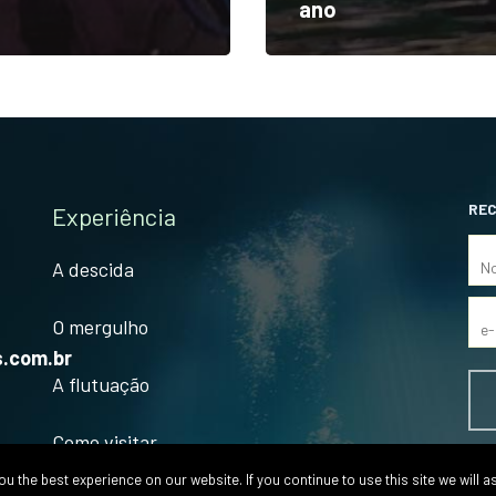
ano
REC
Experiência
A descida
O mergulho
.com.br
A flutuação
Como visitar
SI
 the best experience on our website. If you continue to use this site we will a