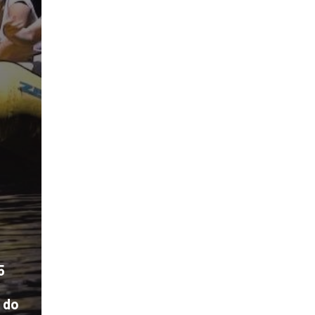
5
m do