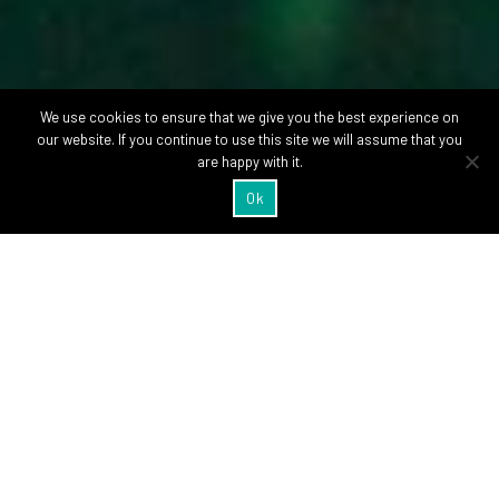
We use cookies to ensure that we give you the best experience on
our website. If you continue to use this site we will assume that you
are happy with it.
Ok
La experiencia que
nunca vas a olvidar