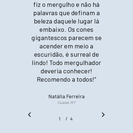
fiz o mergulho e não há
palavras que definam a
beleza daquele lugar lá
embaixo. Os cones
gigantescos parecem se
acender em meio a
escuridão, é surreal de
lindo! Todo mergulhador
deveria conhecer!
Recomendo a todos!
”
Natália Ferreira
Cuiabá-MT
/
1
2
4
3
4