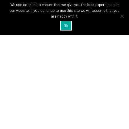
We use cookies to ensure that we give you the best experience on
our website. If you continue to use this site we will assume that you
are happy with it.
Ok
SIGA-NOS