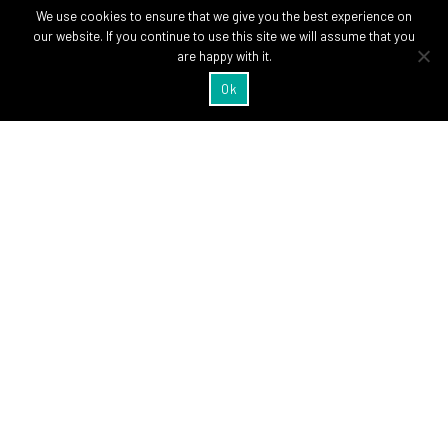
We use cookies to ensure that we give you the best experience on
our website. If you continue to use this site we will assume that you
are happy with it.
Ok
SIGA-NOS