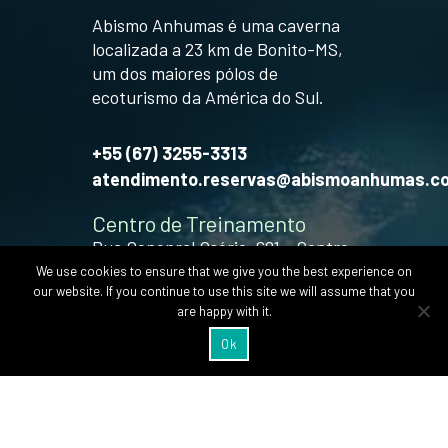
Abismo Anhumas é uma caverna
localizada a 23 km de Bonito-MS,
um dos maiores pólos de
ecoturismo da América do Sul.
+55 (67) 3255-3313
atendimento.reservas@abismoanhumas.c
Centro de Treinamento
Rua Genenral Osório, 681 - Centro,
Bonito
We use cookies to ensure that we give you the best experience on
our website. If you continue to use this site we will assume that you
veja como chegar
are happy with it.
Ok
Experiência