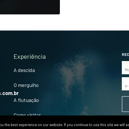
REC
Experiência
A descida
O mergulho
.com.br
A flutuação
Como visitar
SI
 the best experience on our website. If you continue to use this site we will a