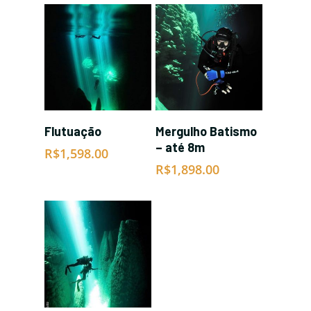
SAIBA MAIS
SAIBA MAIS
Flutuação
Mergulho Batismo
– até 8m
R$
1,598.00
R$
1,898.00